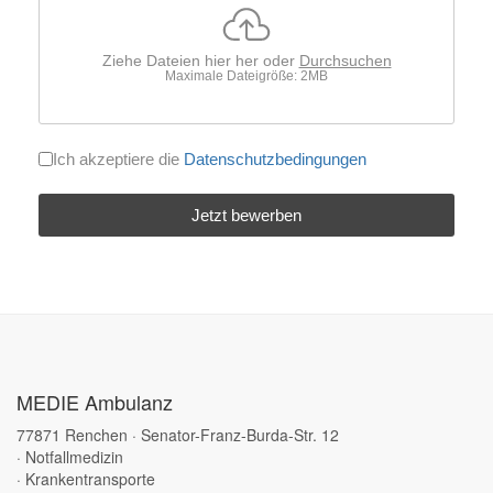
Ziehe Dateien hier her oder
Durchsuchen
Maximale Dateigröße: 2MB
Datenschutzbestimmungen
*
Ich akzeptiere die
Datenschutzbedingungen
Jetzt bewerben
MEDIE Ambulanz
77871 Renchen · Senator-Franz-Burda-Str. 12
· Notfallmedizin
· Krankentransporte